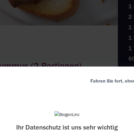
1 
2
1
1
1 
6
ummus (2 Portionen)
6
1
Fahren Sie fort, ohn
ca. 15 Minuten
s Fleisch vom Stein schneiden, Hälfte der
Ihr Datenschutz ist uns sehr wichtig
nd restliche Mango in Spalten schneiden.