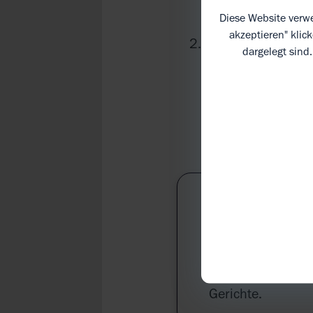
Kichererbsen abs
Diese Website verwe
akzeptieren" klic
Kichererbsen mi
dargelegt sind
Mangowürfeln, Öl
Schokoladen-Hum
belegen und mit 
INFO:
Kurkuma wird auc
den Gallenfluss 
und antioxidativ 
Gerichte.