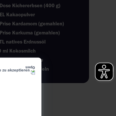
Dose Kichererbsen (400 g)
 EL Kakaopulver
 Prise Kardamom (gemahlen)
 Prise Kurkuma (gemahlen)
TL natives Erdnussöl
0 ml Kokosmilch
 Scheiben Baguette
 EL gehackte Mandeln
e zu akzeptieren