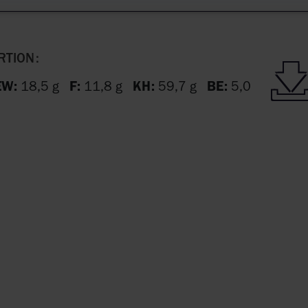
TION:
EW:
18,5 g
F:
11,8 g
KH:
59,7 g
BE:
5,0