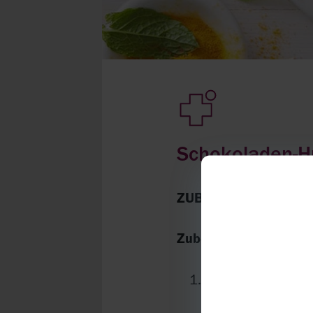
Schokoladen-H
ZUBEREITUNGSZEIT:
Zubereitung:
Mango schälen, da
Mango würfeln u