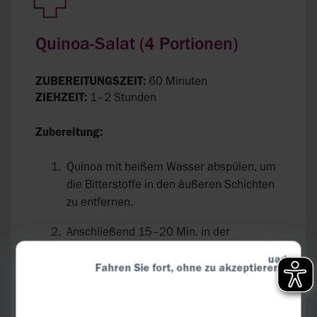
Quinoa-Salat (4 Portionen)
ZUBEREITUNGSZEIT:
60 Minuten
ZIEHZEIT:
1–2 Stunden
Zubereitung:
Quinoa mit heißem Wasser abspülen, um
die Bitterstoffe in den äußeren Schichten
zu entfernen.
Anschließend 15–20 Min. in der
Gemüsebrühe köcheln und danach
abgedeckt abkühlen lassen.
Fahren Sie fort, ohne zu akzeptieren
In der Zwischenzeit Tomaten, Zucchini und
Möhren klein würfeln. Die Kräuter fein