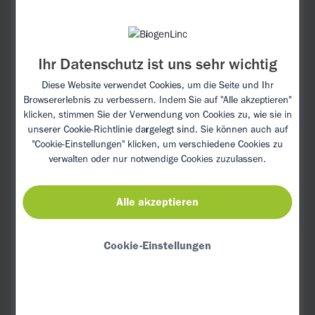
schneiden. Zitronensaft, Olivenöl, Salz,
Pfeffer und Kreuzkümmel miteinander
vermischen. Alles miteinander
Ihr Datenschutz ist uns sehr wichtig
vermengen. Mindestens 1–2 Std. ziehen
lassen.
Diese Website verwendet Cookies, um die Seite und Ihr
Browsererlebnis zu verbessern. Indem Sie auf "Alle akzeptieren"
klicken, stimmen Sie der Verwendung von Cookies zu, wie sie in
unserer
Cookie-Richtlinie
dargelegt sind. Sie können auch auf
"Cookie-Einstellungen" klicken, um verschiedene Cookies zu
verwalten oder nur notwendige Cookies zuzulassen.
TIPP:
Alle akzeptieren
Quinoa stammt aus Südamerika und wird
hauptsächlich in Peru, Bolivien und
Ecuador angebaut. Es wird dabei bereits
Cookie-Einstellungen
seit etwa 6.000 Jahren als Nahrungsmittel
verwendet. Zu Recht, denn Quinoa ist nicht
nur eine tolle Eiweißquelle, sondern
enthält darüber hinaus viele essenzielle