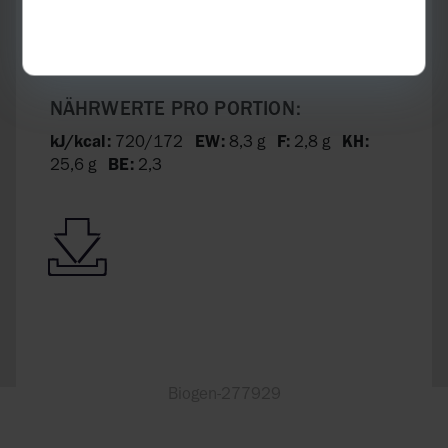
Vitamine, Mineralien und Nährstoffe.
NÄHRWERTE PRO PORTION:
kJ/kcal:
720/172
EW:
8,3 g
F:
2,8 g
KH:
25,6 g
BE:
2,3
Biogen-277929