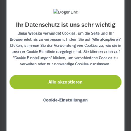
unterkneten. Ist der Teig feucht und
klebrig, fügen Sie noch etwas Mehl hinzu,
bis er sich vom Schüsselboden löst.
Ihr Datenschutz ist uns sehr wichtig
Teig auf dem Backblech zu einem ovalen
Diese Website verwendet Cookies, um die Seite und Ihr
Stollen formen und für etwa 60 Min.
Browsererlebnis zu verbessern. Indem Sie auf "Alle akzeptieren"
backen.
klicken, stimmen Sie der Verwendung von Cookies zu, wie sie in
unserer
Cookie-Richtlinie
dargelegt sind. Sie können auch auf
Stollen nach dem Backen nach
"Cookie-Einstellungen" klicken, um verschiedene Cookies zu
verwalten oder nur notwendige Cookies zuzulassen.
Geschmack mit Puderzucker bestäuben.
Alle akzeptieren
Cookie-Einstellungen
TIPP:
Sie können die Rosinen zur Hälfte oder
komplett durch kleingehackte Nüsse
ersetzen.