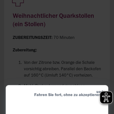
Weihnachtlicher Quarkstollen
(ein Stollen)
ZUBEREITUNGSZEIT:
70 Minuten
Zubereitung:
Von der Zitrone bzw. Orange die Schale
vorsichtig abreiben. Parallel den Backofen
auf 160°C (Umluft 140°C) vorheizen.
Mehl, Backpulver und gemahlene
Mandeln mischen. Zucker, Butter,
Fahren Sie fort, ohne zu akzeptieren
Zitronenabrieb und Quark hinzufügen. Die
Eier verquirlen und ebenfalls hinzugeben.
Zuletzt Rosinen und/oder Nüsse kurz