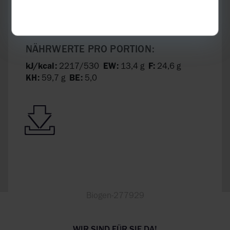
NÄHRWERTE PRO PORTION:
kJ/kcal:
2217/530
EW:
13,4 g
F:
24,6 g
KH:
59,7 g
BE:
5,0
Biogen-277929