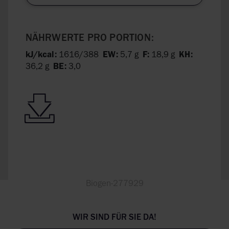
NÄHRWERTE PRO PORTION:
kJ/kcal:
1616/388
EW:
5,7 g
F:
18,9 g
KH:
36,2 g
BE:
3,0
Biogen-277929