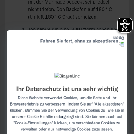
mit der Marinade bedeckt sein, jedoch
nicht triefen. Den Backofen auf 180° C
(Umluft 160° C Grad) vorheizen.
Topinambur in eine Auflaufform geben und
im Ofen backen.
Fahren Sie fort, ohne zu akzeptieren
Nüsse kleinhacken und nach 20 Min. zum
Topinambur hinzufügen.
Je nach Dicke der Stücke das Gemüse
weitere 10–15 Min. backen.
Ihr Datenschutz ist uns sehr wichtig
Aus dem Ofen holen und vor dem
Servieren nach Belieben mit frischen
Diese Website verwendet Cookies, um die Seite und Ihr
Kräutern wie Petersilie und Koriander
Browsererlebnis zu verbessern. Indem Sie auf "Alle akzeptieren"
klicken, stimmen Sie der Verwendung von Cookies zu, wie sie in
garnieren.
unserer
Cookie-Richtlinie
dargelegt sind. Sie können auch auf
"Cookie-Einstellungen" klicken, um verschiedene Cookies zu
verwalten oder nur notwendige Cookies zuzulassen.