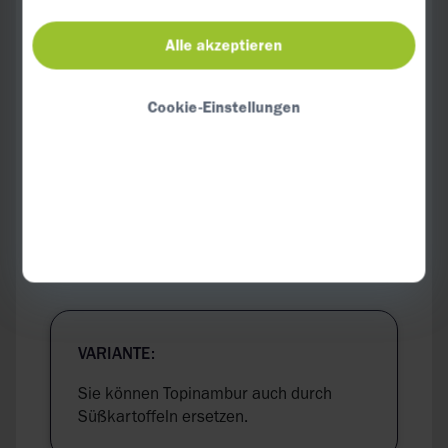
Alle akzeptieren
TIPP:
Gewürze wie Curry oder auch Kurkuma
Cookie-Einstellungen
enthalten Curcumin, das
entzündungshemmend wirken und dazu
beitragen kann, rheumatische
Schmerzen zu mildern.
VARIANTE:
Sie können Topinambur auch durch
Süßkartoffeln ersetzen.