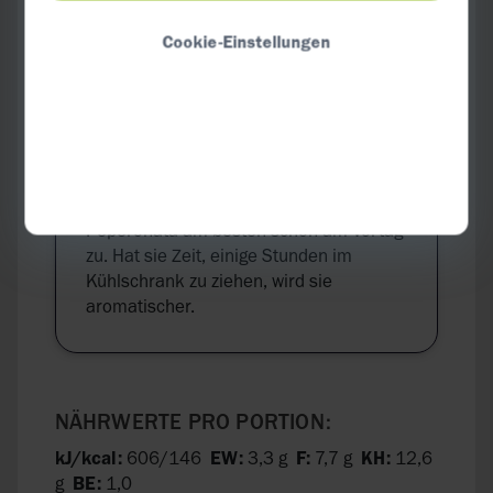
gehackter Petersilie garnieren.
Cookie-Einstellungen
TIPP:
Als kalte Beilage bereiten Sie
Peperonata am besten schon am Vortag
zu. Hat sie Zeit, einige Stunden im
Kühlschrank zu ziehen, wird sie
aromatischer.
NÄHRWERTE PRO PORTION:
kJ/kcal:
606/146
EW:
3,3 g
F:
7,7 g
KH:
12,6
g
BE:
1,0