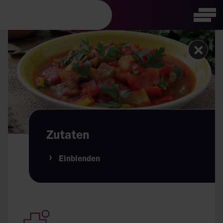
Visuelle
Tog
Assistenzsoftware
öffnen.
Zutaten
Einblenden