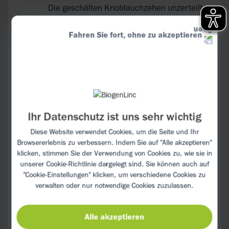
Die geschälten Knoblauchzehen unzerteilt
dazugeben und kurz anschwitzen. Die
Zwiebeln hinzufügen und auf mittlerer
Fahren Sie fort, ohne zu akzeptieren
Flamme ca. 15 Min. lang glasig dünsten –
dabei öfter umrühren.
Paprikastreifen hinzugeben und mit Salz
und Pfeffer würzen. Alles gut vermischen
und bei geschlossenem Deckel weitere 15
Ihr Datenschutz ist uns sehr wichtig
Min. lang bei mittlerer Hitze schmoren
lassen.
Diese Website verwendet Cookies, um die Seite und Ihr
Browsererlebnis zu verbessern. Indem Sie auf "Alle akzeptieren"
Knoblauchzehen aus der Pfanne
klicken, stimmen Sie der Verwendung von Cookies zu, wie sie in
unserer
Cookie-Richtlinie
dargelegt sind. Sie können auch auf
entfernen und halbierte Kirschtomaten in
"Cookie-Einstellungen" klicken, um verschiedene Cookies zu
die Pfanne geben. Kurz durchrühren und
verwalten oder nur notwendige Cookies zuzulassen.
erneut 15 Min. lang bei geschlossenem
Deckel köcheln lassen.
Alle akzeptieren
Kurz vor dem Servieren mit frisch