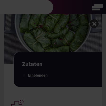
Visuelle
Tog
Assistenzsoftware
öffnen.
Zutaten
Einblenden