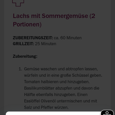
Lachs mit Sommergemüse (2
Portionen)
ZUBEREITUNGSZEIT:
ca. 60 Minuten
GRILLZEIT:
25 Minuten
Zubereitung:
Gemüse waschen und abtropfen lassen,
würfeln und in eine große Schüssel geben.
Tomaten halbieren und hinzugeben.
Basilikumblätter abzupfen und davon die
Hälfte ebenfalls hinzugeben. Einen
Esslöffel Olivenöl untermischen und mit
Salz und Pfeffer würzen.