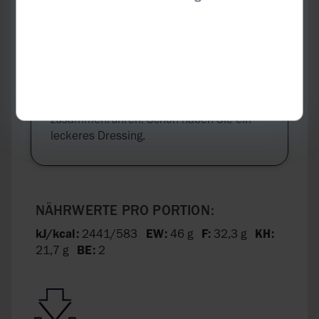
TIPP:
Zu Lachs schmeckt auch ein Senf-Honig-
Dressing ganz hervorragend: einfach Senf,
Honig und Naturjoghurt zu gleichen Teilen
mit etwas gehacktem Dill
zusammenrühren. Schon haben Sie ein
leckeres Dressing.
NÄHRWERTE PRO PORTION:
kJ/kcal:
2441/583
EW:
46 g
F:
32,3 g
KH:
21,7 g
BE:
2