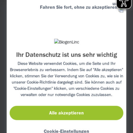
Anschließend das Gemüse in einer
Fahren Sie fort, ohne zu akzeptieren
Grillschale auf dem Grill platzieren und ca.
15 Min. grillen, bis das Gemüse beginnt,
weich zu werden. Nun die Lachsfilets auf
das Gemüse legen. Zitronensaft und
Olivenöl über dem Lachs und dem
Gemüse verteilen. Grillen, bis der Lachs
Ihr Datenschutz ist uns sehr wichtig
gar ist (ca. 10 Min.).
Diese Website verwendet Cookies, um die Seite und Ihr
Das restliche Basilikum, den Senf und den
Browsererlebnis zu verbessern. Indem Sie auf "Alle akzeptieren"
Joghurt vermischen. Eine Prise Salz,
klicken, stimmen Sie der Verwendung von Cookies zu, wie sie in
unserer
Cookie-Richtlinie
dargelegt sind. Sie können auch auf
Olivenöl und einen Spritzer Zitronensaft
"Cookie-Einstellungen" klicken, um verschiedene Cookies zu
hinzugeben. Die Mischung als Dip
verwalten oder nur notwendige Cookies zuzulassen.
verwenden oder den Lachs mit einem
Löffel Dip garnieren.
Alle akzeptieren
Cookie-Einstellungen