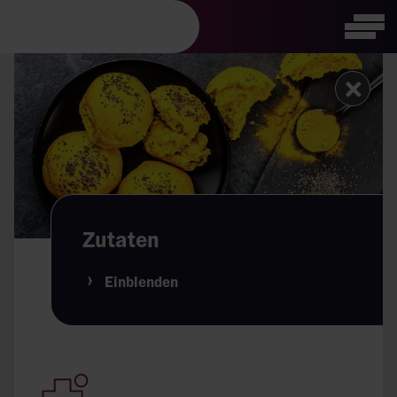
Visuelle
Tog
Assistenzsoftware
öffnen.
Zutaten
Einblenden