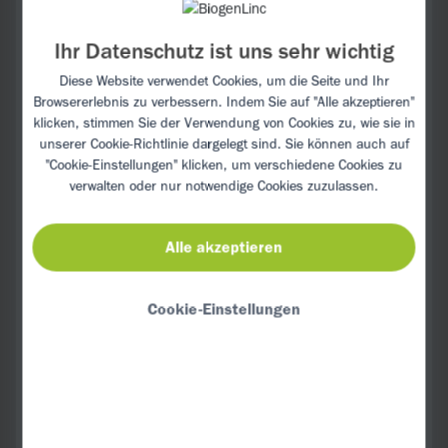
Senf und Petersilie verquirlen und mit
Salz und Pfeffer abschmecken.
Ihr Datenschutz ist uns sehr wichtig
Karotten- und Apfelraspel mit Linsen und
Diese Website verwendet Cookies, um die Seite und Ihr
Browsererlebnis zu verbessern. Indem Sie auf "Alle akzeptieren"
Walnüssen vermischen. Karotten-Linsen-
klicken, stimmen Sie der Verwendung von Cookies zu, wie sie in
Salat mit Dressing beträufeln und
unserer
Cookie-Richtlinie
dargelegt sind. Sie können auch auf
servieren.
"Cookie-Einstellungen" klicken, um verschiedene Cookies zu
verwalten oder nur notwendige Cookies zuzulassen.
Alle akzeptieren
TIPP:
Cookie-Einstellungen
Linsen liefern neben Vitaminen und
Mineralstoffen vor allem reichlich
hochwertiges Eiweiß.