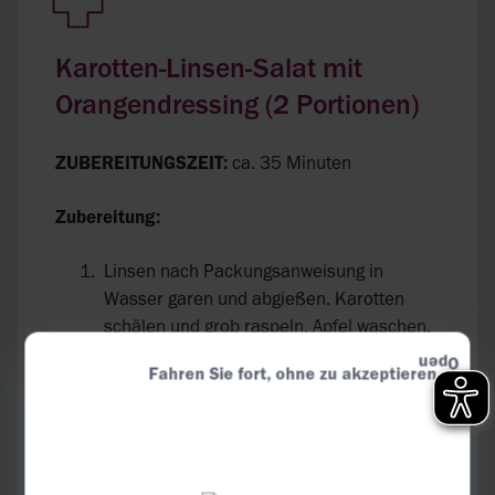
Karotten-Linsen-Salat mit
Orangendressing (2 Portionen)
ZUBEREITUNGSZEIT:
ca. 35 Minuten
Zubereitung:
Linsen nach Packungsanweisung in
Wasser garen und abgießen. Karotten
schälen und grob raspeln. Apfel waschen,
vierteln, Kerngehäuse entfernen und
Fahren Sie fort, ohne zu akzeptieren
ebenfalls raspeln.
Für das Dressing Orange auspressen.
Petersilie waschen, trocken schütteln und
hacken. 6 EL Orangensaft mit Öl, Essig,