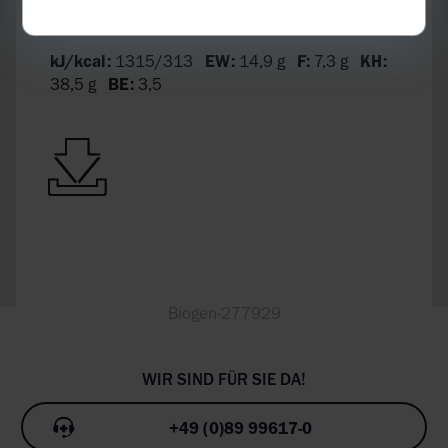
NÄHRWERTE PRO PORTION:
kJ/kcal:
1315/313
EW:
14,9 g
F:
7,3 g
KH:
38,5 g
BE:
3,5
Biogen-277929
+49 (0)89 99617-0