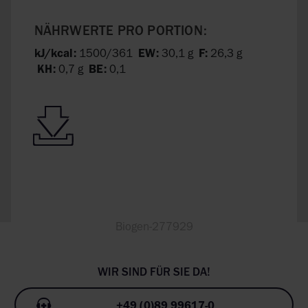
NÄHRWERTE PRO PORTION:
kJ/kcal:
1500/361
EW:
30,1 g
F:
26,3 g
KH:
0,7 g
BE:
0,1
Biogen-277929
+49 (0)89 99617-0