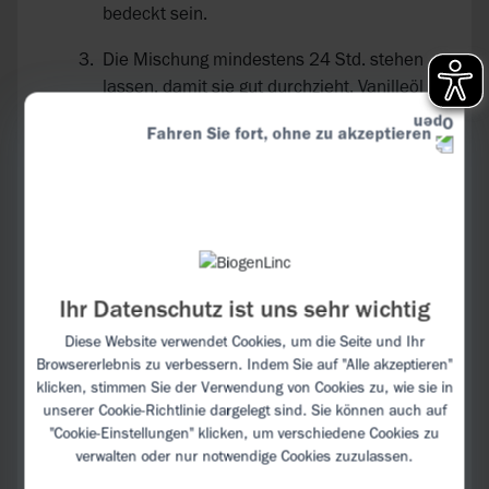
bedeckt sein.
Die Mischung mindestens 24 Std. stehen
lassen, damit sie gut durchzieht. Vanilleöl
vor der Verwendung durch ein feines Sieb
Fahren Sie fort, ohne zu akzeptieren
oder ein Stück Stoff abseihen – bei
Bedarf auch mehrfach, sodass keine
Rückstände mehr im Öl bleiben.
Kabeljaufilets abwaschen und vorsichtig
trocken tupfen. Den Backofen auf 180° C
(Umluft 160° C) vorheizen.
Ihr Datenschutz ist uns sehr wichtig
Filets von beiden Seiten mit Vanilleöl
Diese Website verwendet Cookies, um die Seite und Ihr
Browsererlebnis zu verbessern. Indem Sie auf "Alle akzeptieren"
bestreichen. Verbleibendes Öl können Sie
klicken, stimmen Sie der Verwendung von Cookies zu, wie sie in
in der fest verschlossenen Flasche kühl
unserer
Cookie-Richtlinie
dargelegt sind. Sie können auch auf
lagern und für weitere leckere Gerichte
"Cookie-Einstellungen" klicken, um verschiedene Cookies zu
verwenden.
verwalten oder nur notwendige Cookies zuzulassen.