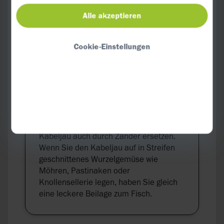
Den Kabeljau in eine Auflaufform legen,
Alle akzeptieren
mit Back- oder Pergamentpapier
abdecken und ca. 20–25 Min. garen.
Cookie-Einstellungen
VARIANTE:
Die Fettmenge des Gerichts kann
schwer verträglich sein. Sie können den
Kabeljau auch durch Zander ersetzen.
Wenn Sie den Kabeljau auf in Streifen
geschnittenes Wurzelgemüse wie
Möhren, Pastinaken oder
Knollensellerie legen, haben Sie gleich
eine leckere Beilage zum Fisch.