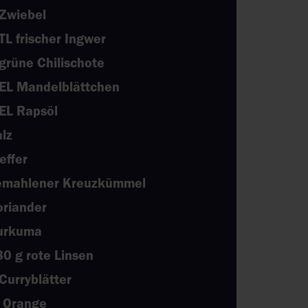
 Zwiebel
TL frischer Ingwer
grüne Chilischote
 EL Mandelblättchen
EL Rapsöl
lz
effer
emahlener Kreuzkümmel
oriander
urkuma
0 g rote Linsen
Curryblätter
 Orange