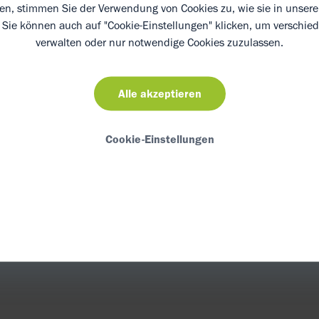
ken, stimmen Sie der Verwendung von Cookies zu, wie sie in unser
 zusammen mit Fleisch, Chili,
. Sie können auch auf "Cookie-Einstellungen" klicken, um verschie
d Orangenschalenabrieb in die Pfanne
verwalten oder nur notwendige Cookies zuzulassen.
rbrühe ablöschen, kurz aufkochen und für
bgedeckt bei geringer Hitze unter
Alle akzeptieren
mrühren ziehen lassen.
inat gründlich waschen, trocken
Cookie-Einstellungen
chließlich für wenige Minuten mitköcheln.
vor dem Servieren wieder entfernen. Das
abschmecken, mit gerösteten Mandeln
 einer großzügigen Portion Naturjoghurt