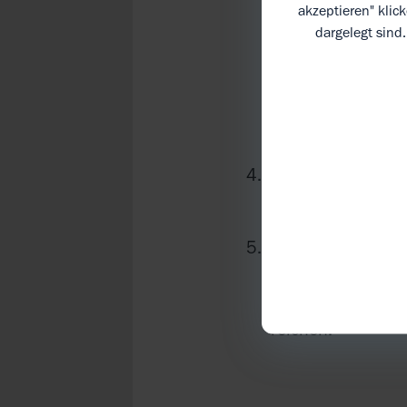
akzeptieren" klic
und anschließend
dargelegt sind
Curryblättern un
geben. Mit Hühne
etwa 15 Minuten a
gelegentlichem U
Währenddessen Sp
schleudern und s
Die Curryblätter 
Dal noch einmal 
garnieren und mit
reichen.