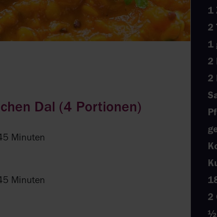
1
2 
1 
2
2 
Sa
chen Dal (4 Portionen)
Pf
g
45 Minuten
K
K
45 Minuten
18
2 
½