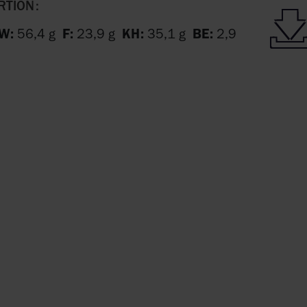
TION:
W:
56,4 g
F:
23,9 g
KH:
35,1 g
BE:
2,9