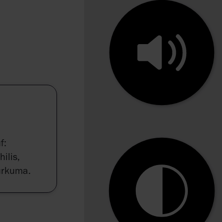
f:
ilis,
Kurkuma.