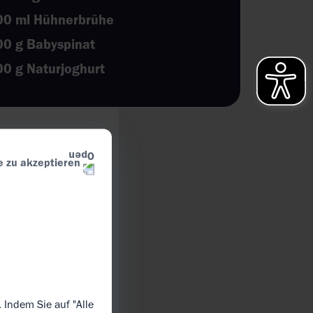
00 ml Hühnerbrühe
00 g Babyspinat
0 g Naturjoghurt
e zu akzeptieren
 Indem Sie auf "Alle