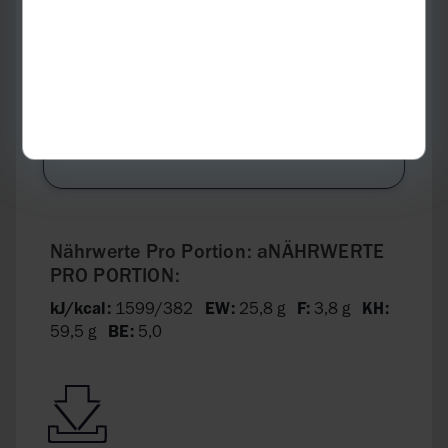
Native Öle sind qualitativ deutlich
hochwertiger als gehärtete Fette und
raffinierte Öle und werden bevorzugt in der
kalten Küche eingesetzt. Natives Oliven-
und Rapsöl ist relativ hitzestabil und kann
daher zum Dünsten, Backen und
schonendem Braten eingesetzt werden.
Nährwerte Pro Portion: aNÄHRWERTE
PRO PORTION:
kJ/kcal:
1599/382
EW:
25,8 g
F:
3,8 g
KH:
59,5 g
BE:
5,0