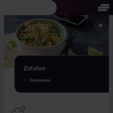
Visuelle
Tog
Assistenzsoftware
öffnen.
Zutaten
Einblenden