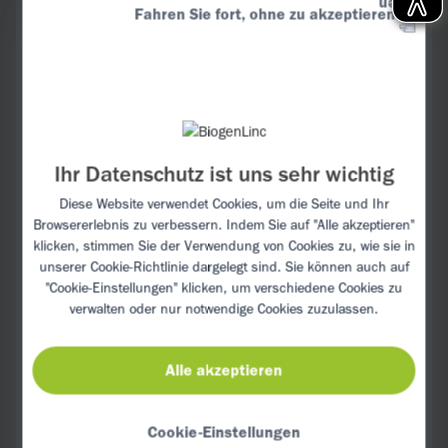
Fahren Sie fort, ohne zu akzeptieren
Öl ca. 5 Minuten dünsten, herausnehmen
und beiseitestellen. Ingwer im Bratensatz
ca. 2 Minuten anbraten.
Limettensaft, Sojasauce, Wasser, Essig
und Honig dazugeben und aufkochen.
Bohnen und Limettenabrieb dazugeben
Ihr Datenschutz ist uns sehr wichtig
und mit Salz und Pfeffer würzen.
Diese Website verwendet Cookies, um die Seite und Ihr
Hähnchenbrustwürfel und Nudeln
Browsererlebnis zu verbessern. Indem Sie auf "Alle akzeptieren"
hinzufügen. Honig-Limetten-Hähnchen mit
klicken, stimmen Sie der Verwendung von Cookies zu, wie sie in
gehacktem Kerbel garnieren und
unserer
Cookie-Richtlinie
dargelegt sind. Sie können auch auf
servieren.
"Cookie-Einstellungen" klicken, um verschiedene Cookies zu
verwalten oder nur notwendige Cookies zuzulassen.
Alle akzeptieren
INFO:
Cookie-Einstellungen