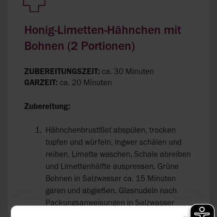
Honig-Limetten-Hähnchen mit
Bohnen (2 Portionen)
ZUBEREITUNGSZEIT:
ca. 30 Minuten
GARZEIT:
ca. 20 Minuten
Zubereitung:
Hähnchenbrustfilet abspülen, trocken
tupfen und würfeln. Ingwer schälen und
reiben. Limette waschen, Schale abreiben
und Limettenhälfte auspressen. Grüne
Bohnen in Salzwasser ca. 15 Minuten
garen und abgießen. Glasnudeln nach
Packungsanweisungen in Salzwasser
garen. Hähnchenbrustwürfel in erhitztem