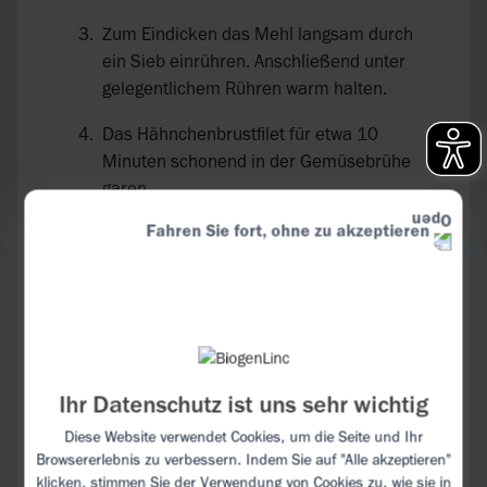
Zum Eindicken das Mehl langsam durch
ein Sieb einrühren. Anschließend unter
gelegentlichem Rühren warm halten.
Das Hähnchenbrustfilet für etwa 10
Minuten schonend in der Gemüsebrühe
garen.
Fahren Sie fort, ohne zu akzeptieren
Währenddessen den Weißwein
aufkochen, die Erbsen hinzugeben und
etwa eine Minute bei mittlerer Hitze
ziehen lassen. Anschließend vom Herd
nehmen und fein pürieren.
Weichgekochte Kartoffelwürfel stampfen,
Ihr Datenschutz ist uns sehr wichtig
mit Erbsenbrei vermengen und mit Salz
Diese Website verwendet Cookies, um die Seite und Ihr
und etwas Pfeffer abschmecken.
Browsererlebnis zu verbessern. Indem Sie auf "Alle akzeptieren"
klicken, stimmen Sie der Verwendung von Cookies zu, wie sie in