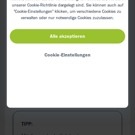
Hähnchenbrustfilet, Karottengemüse und
unserer
Cookie-Richtlinie
dargelegt sind. Sie können auch auf
Kartoffel-Erbsen-Püree zusammen
"Cookie-Einstellungen" klicken, um verschiedene Cookies zu
anrichten und vor dem Servieren mit
verwalten oder nur notwendige Cookies zuzulassen.
frisch gehackter Petersilie garnieren.
Alle akzeptieren
Verwöhnen Sie sich während eines leichten
Cookie-Einstellungen
CED-Schubs mit sanft gegartem,
bekömmlichem Hähnchenbrustfilet. In der
Remissionsphase darf das Gericht für Sie etwas
mehr Pfiff haben? Braten Sie das Fleisch in
etwas Öl scharf an und genießen Sie die
köstlichen Röstaromen.
TIPP: