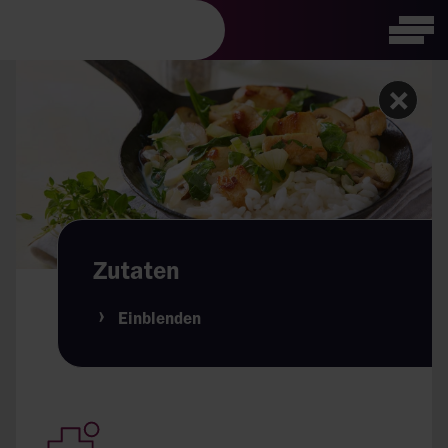
Visuelle
Tog
Assistenzsoftware
öffnen.
Zutaten
Einblenden