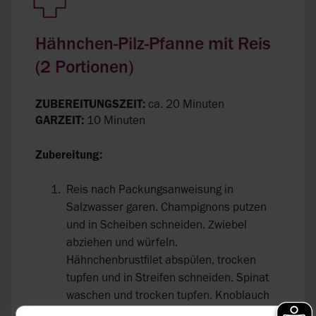
Hähnchen-Pilz-Pfanne mit Reis
(2 Portionen)
ZUBEREITUNGSZEIT:
ca. 20 Minuten
GARZEIT:
10 Minuten
Zubereitung:
Reis nach Packungsanweisung in
Salzwasser garen. Champignons putzen
und in Scheiben schneiden. Zwiebel
abziehen und würfeln.
Hähnchenbrustfilet abspülen, trocken
tupfen und in Streifen schneiden. Spinat
waschen und trocken tupfen. Knoblauch
abziehen und zerdrücken.