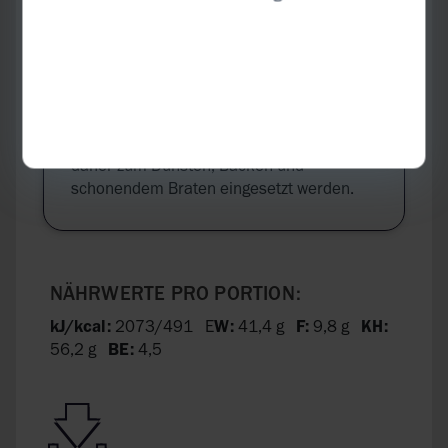
INFO:
Native Öle sind qualitativ deutlich
hochwertiger als gehärtete Fette und
raffinierte Öle und werden bevorzugt in der
kalten Küche eingesetzt. Natives Oliven-
und Rapsöl ist relativ hitzestabil und kann
daher zum Dünsten, Backen und
schonendem Braten eingesetzt werden.
NÄHRWERTE PRO PORTION:
kJ/kcal:
2073/491 E
W:
41,4 g
F:
9,8 g
KH:
56,2 g
BE:
4,5