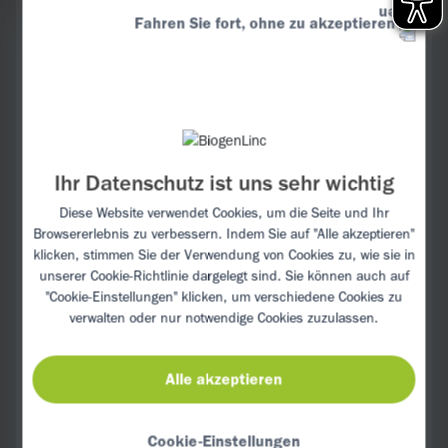
Fahren Sie fort, ohne zu akzeptieren
Hähnchenbruststreifen in erhitztem Öl ca.
6 Minuten anbraten, herausnehmen und
zur Seite legen. Zwiebelwürfel mit
Champignonscheiben, Spinat und
Knoblauch im Bratensatz ca. 3 Minuten
andünsten, mit Milch ablöschen und
Ihr Datenschutz ist uns sehr wichtig
aufkochen lassen.
Diese Website verwendet Cookies, um die Seite und Ihr
Reis und Hähnchenbruststreifen
Browsererlebnis zu verbessern. Indem Sie auf "Alle akzeptieren"
unterheben, mit Thymian und Oregano
klicken, stimmen Sie der Verwendung von Cookies zu, wie sie in
unserer
Cookie-Richtlinie
dargelegt sind. Sie können auch auf
verfeinern, mit Salz und Pfeffer
"Cookie-Einstellungen" klicken, um verschiedene Cookies zu
abschmecken und Hähnchen-Pilz-Pfanne
verwalten oder nur notwendige Cookies zuzulassen.
servieren.
Alle akzeptieren
Cookie-Einstellungen