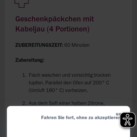
Geschenkpäckchen mit
Kabeljau (4 Portionen)
ZUBEREITUNGSZEIT:
60 Minuten
Zubereitung:
Fisch waschen und vorsichtig trocken
tupfen. Parallel den Ofen auf 200° C
(Umluft 180° C) vorheizen.
Aus dem Saft einer halben Zitrone,
Olivenöl, den Kräutern, Salz und Pfeffer
Fahren Sie fort, ohne zu akzeptieren
eine Marinade herstellen.
Das Wurzelgemüse schälen und in feine