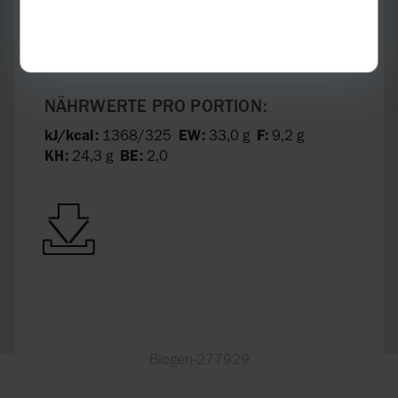
Aus der zweiten Hälfte der Zitrone
schmale Schnitze schneiden und vor dem
Servieren auf die Filets legen.
NÄHRWERTE PRO PORTION:
kJ/kcal:
1368/325
EW:
33,0 g
F:
9,2 g
KH:
24,3 g
BE:
2,0
Biogen-277929