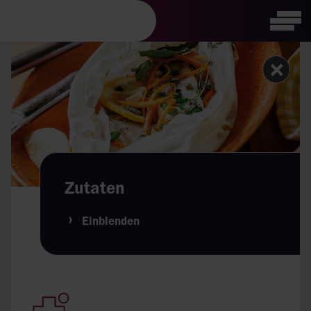
Visuelle
Tog
Assistenzsoftware
öffnen.
Zutaten
Einblenden