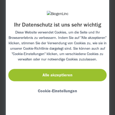
Streifen schneiden. Die Zwiebeln waschen
und in Ringe schneiden. Das Gemüse mit
der Marinade vermischen und kurz ziehen
lassen.
Ihr Datenschutz ist uns sehr wichtig
In der Zwischenzeit die Backpapierbögen
Diese Website verwendet Cookies, um die Seite und Ihr
jeweils in der Mitte durchschneiden oder
Browsererlebnis zu verbessern. Indem Sie auf "Alle akzeptieren"
klicken, stimmen Sie der Verwendung von Cookies zu, wie sie in
das Pergament in vier gleich große
unserer
Cookie-Richtlinie
dargelegt sind. Sie können auch auf
Rechtecke zuschneiden.
"Cookie-Einstellungen" klicken, um verschiedene Cookies zu
verwalten oder nur notwendige Cookies zuzulassen.
Das Gemüse auf die Zuschnitte verteilen.
Jeweils ein Filet pro Päckchen auf das
Gemüse setzen.
Alle akzeptieren
Die Enden der Päckchen
Cookie-Einstellungen
zusammenklappen und bei Bedarf mit
Küchengarn fixieren. Im Ofen für ca. 25–
35 Min. garen.