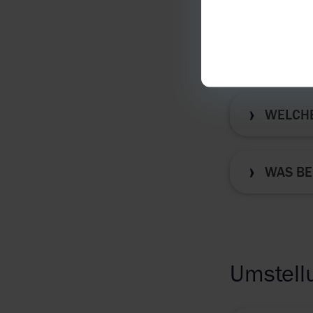
Innovat
WELCHE
WAS BE
Umstell