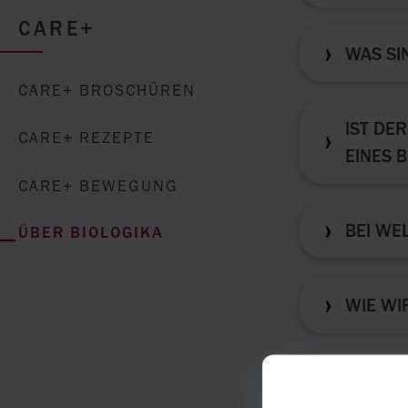
CARE+
WAS SI
CARE+ BROSCHÜREN
IST DE
CARE+ REZEPTE
EINES 
CARE+ BEWEGUNG
BEI WE
ÜBER BIOLOGIKA
WIE WI
WARUM 