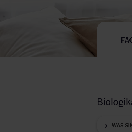
FA
Biologik
WAS SI