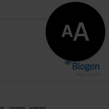
.html
oschuere-
//www.rheuma-
r/Publikationen/Merkblaet
Biogen-35024
similars
ISE
COOKIES
KONTAKT