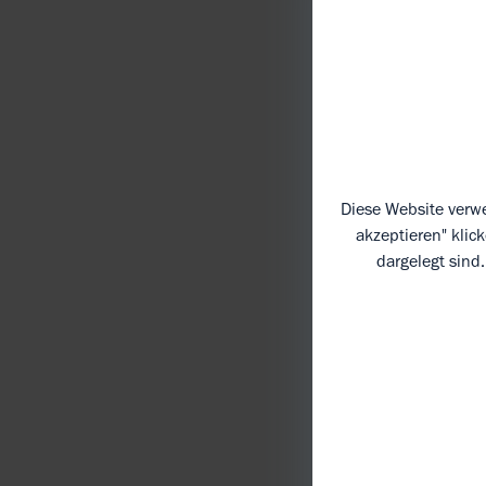
Wirksamk
SIND B
Diese Website verwe
akzeptieren" klic
SICHER
dargelegt sind
WIE AU
WIE HÄ