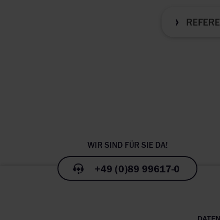
REFER
htt
bio
lig
ter
+49 (0)89 99617-0
htt
DATE