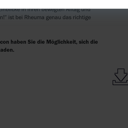
on unseren Blogger*innen inspirieren. Sie
nblicke in ihren bewegten Alltag und
n!“ ist bei Rheuma genau das richtige
on haben Sie die Möglichkeit, sich die
laden.