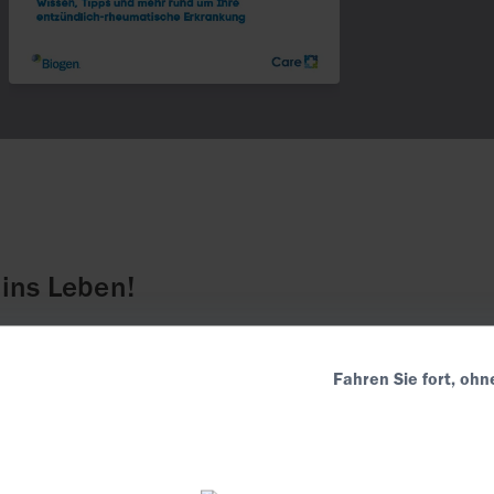
ins Leben!
ht haben Sie sich ein wenig über das Motto
Fahren Sie fort, ohn
ert. Ja, in diesem Heft soll es um das
hen – das, was mit Ihnen geschieht,
ben, und an dem Sie mit Ihrer
 teilhaben sollten.