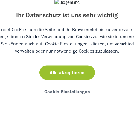
Ihr Datenschutz ist uns sehr wichtig
f der Suche nach einer festen Beziehung?
ische Informationen zusammengestellt, wie
ndet Cookies, um die Seite und Ihr Browsererlebnis zu verbessern.
n und – wer weiß? – vielleicht die große
ken, stimmen Sie der Verwendung von Cookies zu, wie sie in unser
. Sie können auch auf "Cookie-Einstellungen" klicken, um verschie
verwalten oder nur notwendige Cookies zuzulassen.
n über Rheuma testen? Gut über die eigene
 sein, ist die beste Voraussetzung, um
Alle akzeptieren
 zu können. Und ganz nebenbei macht so
aune.
Cookie-Einstellungen
 Kind, was Rheuma ist? Sind Sie als
elfen Ihnen womöglich unsere Tipps für ein
äch mit dem Nachwuchs.