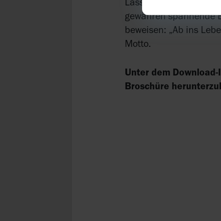
Lassen Sie sich auch v
gewähren spannende Ei
beweisen: „Ab ins Lebe
Motto.
Unter dem Download-Ic
Broschüre herunterzu