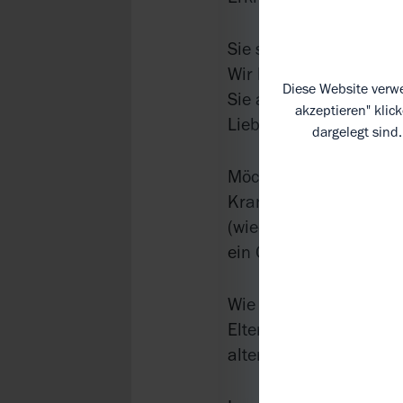
Sie sind Single und au
Wir haben Ihnen prakt
Diese Website verwe
Sie aktiv werden könne
akzeptieren" klic
Liebe finden.
dargelegt sind
Möchten Sie Ihr Wisse
Krankheit informiert zu
(wieder) durchstarten
ein Quiz auch richtig L
Wie erkläre ich meinem
Elternteil betroffen, h
altersgerechtes Gespr