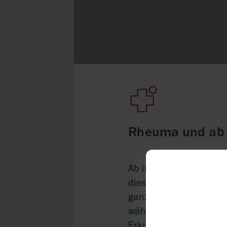
Rheuma und ab 
Ab ins Leben? Vielleic
dieses Magazins gewund
ganz normale Leben ge
während Sie Rheuma ha
Erkrankung bestmöglich